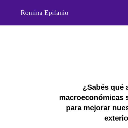
Saltar
al
Romina Epifanio
contenido
¿Sabés qué 
macroeconómicas s
para mejorar nue
exteri