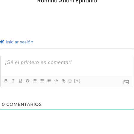
Romina Anahí Epifanio
Iniciar sesión
{}
[+]
0
COMENTARIOS