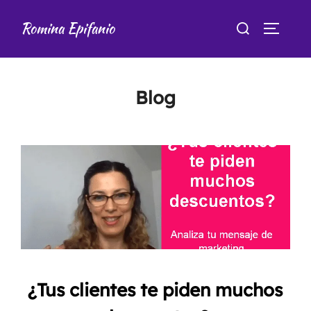
Saltar
Buscar:
Romina Epifanio
al
ALTER
contenido
Blog
¿Tus clientes te piden muchos