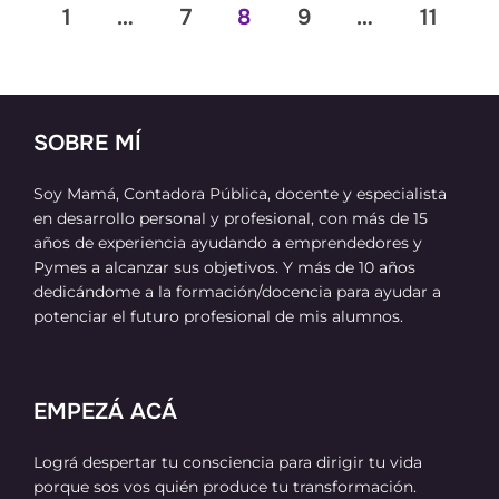
Paginación
1
…
7
8
9
…
11
de
entradas
SOBRE MÍ
Soy Mamá, Contadora Pública, docente y especialista
en desarrollo personal y profesional, con más de 15
años de experiencia ayudando a emprendedores y
Pymes a alcanzar sus objetivos. Y más de 10 años
dedicándome a la formación/docencia para ayudar a
potenciar el futuro profesional de mis alumnos.
EMPEZÁ ACÁ
Lográ despertar tu consciencia para dirigir tu vida
porque sos vos quién produce tu transformación.