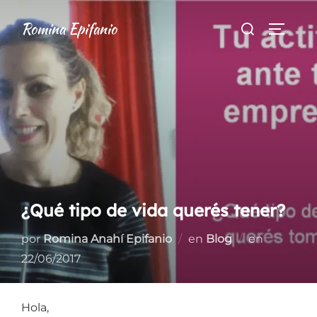
Saltar
Buscar:
Romina Epifanio
al
ALTER
contenido
¿Qué tipo de vida querés tener?
Publicad
por
Romina Anahí Epifanio
en
Blog
en
el
22/06/2017
Hola,