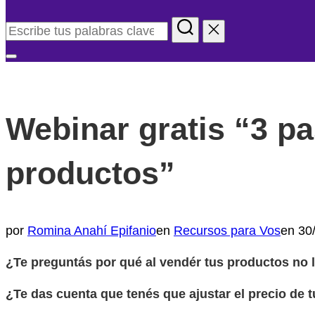
Buscar:
Alternar
la
barra
Webinar gratis “3 pa
lateral
y
la
productos”
navegación
Pu
por
Romina Anahí Epifanio
en
Recursos para Vos
en
30
el
¿Te preguntás por qué al vendér tus productos no l
¿Te das cuenta que tenés que ajustar el precio de