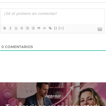
{}
[+]
0
COMENTARIOS
Navegación
de
Anterior
Anterior