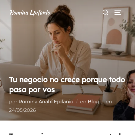
Saltar
Buscar:
Romina Epifanio
al
ALTER
contenido
Tu negocio no crece porque todo
pasa por vos
Publicad
por
Romina Anahí Epifanio
en
Blog
en
el
24/05/2026