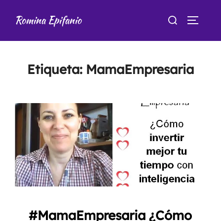
Saltar
Buscar:
Romina Epifanio
al
ALTER
contenido
Etiqueta:
MamaEmpresaria
#MamaEmpresaria ¿Cómo