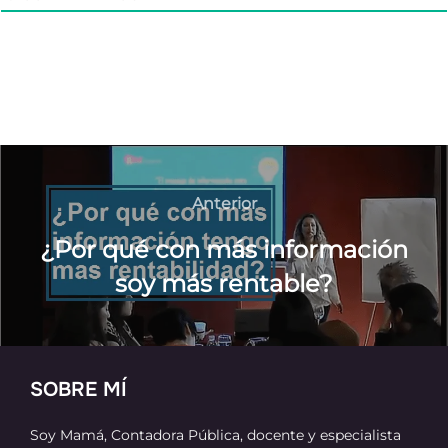
Navegación
de
Anterior
Anterior
entradas
¿Por qué con más información
soy más rentable?
SOBRE MÍ
Soy Mamá, Contadora Pública, docente y especialista