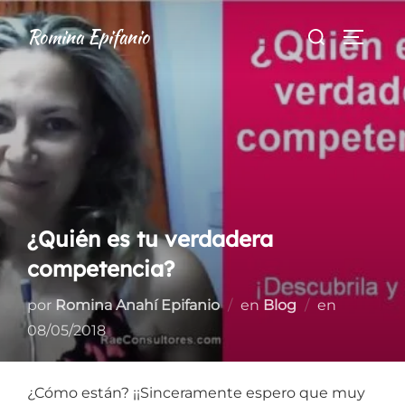
Saltar
Buscar:
Romina Epifanio
al
ALTER
contenido
¿Quién es tu verdadera
competencia?
Publicad
por
Romina Anahí Epifanio
en
Blog
en
el
08/05/2018
¿Cómo están? ¡¡Sinceramente espero que muy