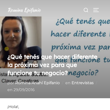
Saltar
Buscar:
Romina Epifanio
al
ALTER
contenido
¿Qué tenés que hacer diferente
la próxima vez para que
funcione tu negocio?
por
Romina Anahí Epifanio
en
Entrevistas
Publicado
en
29/09/2016
el
¡Hola!,