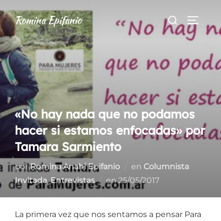
Saltar
Buscar:
Romina Epifanio
al
ALTER
contenido
«No hay nada que no podamos
hacer si estamos enfocadas» por
Tamara Sarmiento
por
Romina Anahí Epifanio
en
Columnista
Publicado
Invitada
,
Entrevistas
en
25/05/2017
el
La primera vez que nos sentamos a pensar Para