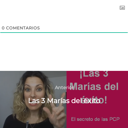
0
COMENTARIOS
Navegación
de
Anterior
Anterior
entradas
Las 3 Marías del éxito