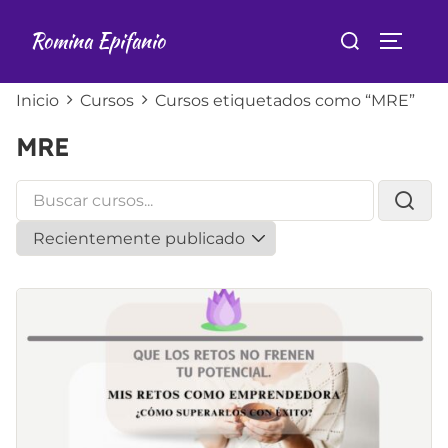
Saltar
Buscar:
Romina Epifanio
al
ALTER
contenido
Inicio
Cursos
Cursos etiquetados como “MRE”
MRE